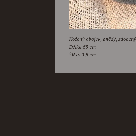
Kožený obojek, hnědý, zdoben
Délka 65 cm
Šířka 3,8 cm