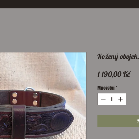
Kožený obojek,
Ce
1 190,00 Kč
Množství
*
P