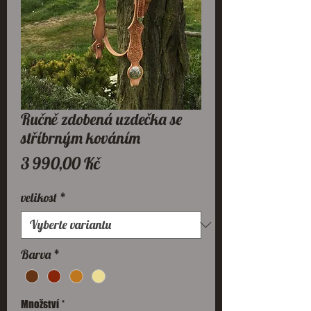
Ručně zdobená uzdečka se
stříbrným kováním
Cena
3 990,00 Kč
velikost
*
Barva
*
Množství
*